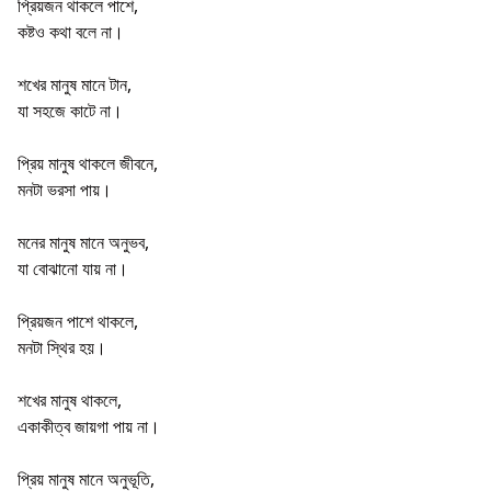
প্রিয়জন থাকলে পাশে,
কষ্টও কথা বলে না।
শখের মানুষ মানে টান,
যা সহজে কাটে না।
প্রিয় মানুষ থাকলে জীবনে,
মনটা ভরসা পায়।
মনের মানুষ মানে অনুভব,
যা বোঝানো যায় না।
প্রিয়জন পাশে থাকলে,
মনটা স্থির হয়।
শখের মানুষ থাকলে,
একাকীত্ব জায়গা পায় না।
প্রিয় মানুষ মানে অনুভূতি,