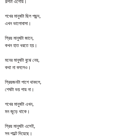
গল্পটা এগোয়।
শখের মানুষটা ছিল পছন্দ,
এখন ভালোবাসা।
প্রিয় মানুষটা জানে,
কখন হাত ধরতে হয়।
মনের মানুষটা বুঝে নেয়,
কথা না বললেও।
প্রিয়জনটা পাশে থাকলে,
শেষটা ভয় পায় না।
শখের মানুষটা এখন,
মন জুড়ে থাকে।
প্রিয় মানুষটা এসেই,
সব পাল্টে দিয়েছে।