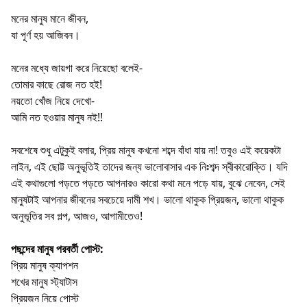
মনের মানুষ মানে জীবন,
যা পূর্ণ হয় আজিবন।
মনের মধ্যে জায়গা করে নিয়েছো বলেই-
তোমার কাছে রোজ নত হই!
নয়তো খোঁজ নিয়ে দেখো-
আমি নত হওয়ার মানুষ নই!!
সবশেষে শুধু এটুকুই বলার, প্রিয় মানুষ কখনো শব্দে বাঁধা যায় না! তবুও এই কয়েকটা
লাইন, এই ছোট্ট অনুভূতিই তাদের জন্য ভালোবাসার এক নিঃশব্দ স্বীকারোক্তি। যদি
এই কথাগুলো পড়তে পড়তে আপনারও কারো কথা মনে পড়ে যায়, বুঝে নেবেন, সেই
মানুষটাই আপনার জীবনের সবচেয়ে দামী শখ। ভালো থাকুক প্রিয়জন, ভালো থাকুক
অনুভূতির সব গল্প, আজও, আগামীতেও!
পছন্দের মানুষ পরবর্তী পোস্ট:
প্রিয় মানুষ ক্যাপশন
শখের মানুষ স্ট্যাটাস
প্রিয়জন নিয়ে পোস্ট