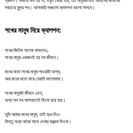
প্রকাশ। কখনো বলা হয় না, তবুও বোঝা যায়, এই মানুষগুলোই আমাদের জীবনের
সবচেয়ে সুন্দর শখ। আশাকরি সবগুলো ক্যাপশন ভালো লাগবে।
শখের মানুষ নিয়ে ক্যাপশন:
শখের জিনিস অনেক থাকলেও,
শখের মানুষ একজনই হয় সব জীবনে।
মনের মতো শখের মানুষ পাওয়াটা ভাগ্য,
আর মনের মতো করে নেয়াটা ভালোবাসা।
শখের মানুষটা জীবনে এলে,
অন্য সব শখ আপনাতেই ফিকে হয়ে যায়।
তুমি আমার মনের মানুষ, তাই দুঃখ দিও-
কিন্তু অন্য কারো সাথে দেখার যন্ত্রনা দিওনা।