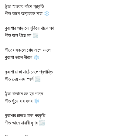
ঠান্ডা হাওয়ায় কাঁপে প্রকৃতি
শীত আনে অন্যরকম মায়া ❄️
কুয়াশার আড়ালে লুকিয়ে থাকে পথ
শীত বলে ধীরে চল 🌫️
শীতের সকালে রোদ লাগে ভালো
কুয়াশা ভাসে নীরবে ❄️
কুয়াশা ঢাকা মাঠে মেলে প্রশান্তি
শীত দেয় নরম স্পর্শ 🌫️
ঠান্ডা বাতাসে মন হয় শান্ত
শীত ছুঁয়ে যায় হৃদয় ❄️
কুয়াশার চাদরে ঢাকা প্রকৃতি
শীত আনে মায়াবী দৃশ্য 🌫️