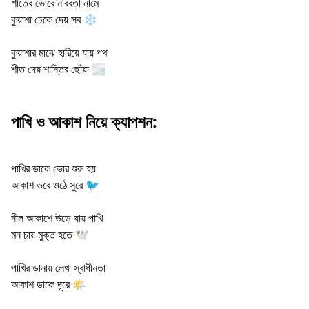
শীতের ভোরে নীরবতা নামে
কুয়াশা ঢেকে দেয় সব ❄️
কুয়াশার মাঝে হারিয়ে যায় পথ
শীত দেয় শান্তির ছোঁয়া 🌫️
পাখি ও আকাশ নিয়ে ক্যাপশন:
পাখির ডাকে ভোর শুরু হয়
আকাশ ভরে ওঠে সুরে 🐦
নীল আকাশে উড়ে যায় পাখি
মন চায় মুক্ত হতে 🕊️
পাখির ডানায় লেখা স্বাধীনতা
আকাশ ডাকে দূরে 🌤️