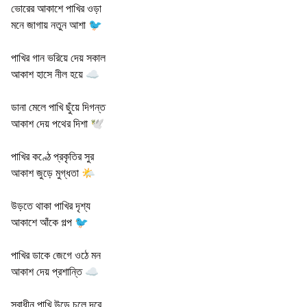
ভোরের আকাশে পাখির ওড়া
মনে জাগায় নতুন আশা 🐦
পাখির গান ভরিয়ে দেয় সকাল
আকাশ হাসে নীল হয়ে ☁️
ডানা মেলে পাখি ছুঁয়ে দিগন্ত
আকাশ দেয় পথের দিশা 🕊️
পাখির কণ্ঠে প্রকৃতির সুর
আকাশ জুড়ে মুগ্ধতা 🌤️
উড়তে থাকা পাখির দৃশ্য
আকাশে আঁকে গল্প 🐦
পাখির ডাকে জেগে ওঠে মন
আকাশ দেয় প্রশান্তি ☁️
স্বাধীন পাখি উড়ে চলে দূরে