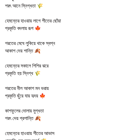
শরৎ আনে স্নিগ্ধতা 🌾
হেমন্তের হাওয়ায় লাগে শীতের ছোঁয়া
প্রকৃতি বদলায় রূপ 🍁
শরতের মেঘে লুকিয়ে থাকে স্বপ্ন
আকাশ দেয় শান্তি 🍂
হেমন্তের সকালে শিশির ঝরে
প্রকৃতি হয় স্নিগ্ধ 🌾
শরতের নীল আকাশ মন ভরায়
প্রকৃতি ছুঁয়ে যায় হৃদয় 🍁
কাশফুলের দোলায় মুগ্ধতা
শরৎ দেয় প্রশান্তি 🍂
হেমন্তের হাওয়ায় শীতের আভাস