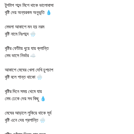
টুপটাপ শব্দে মিশে থাকে ভালোবাসা
বৃষ্টি দেয় অন্যরকম অনুভূতি 💧
মেঘলা আকাশে মন হয় নরম
বৃষ্টি নামে নিঃশব্দে 🌧️
বৃষ্টির ফোঁটায় ধুয়ে যায় ক্লান্তি
মেঘ ভাসে নির্ভার ☁️
আকাশে মেঘের খেলা দেখি চুপচাপ
বৃষ্টি বলে শান্ত থাকো 🌧️
বৃষ্টির দিনে সময় থেমে যায়
মেঘ ঢেকে দেয় সব কিছু 💧
মেঘের আড়ালে লুকিয়ে থাকে সূর্য
বৃষ্টি এনে দেয় প্রশান্তি 🌧️