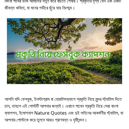
কিংবা পাখির ডাক আমাদের নতুন করে বাঁচতে শেখায়। প্রকৃতির দৃশ্য যেন এক একটি
জীবন্ত কবিতা, যা মনের গভীরে ছুঁয়ে যায় নিঃশব্দে।
আপনি যদি ফেসবুক, ইনস্টাগ্রাম বা হোয়াটসঅ্যাপে প্রকৃতি নিয়ে সুন্দর স্ট্যাটাস দিতে
চান, তাহলে এই পোস্টটি আপনার জন্যই। এখানে পাবেন প্রকৃতি নিয়ে সেরা বাংলা
ক্যাপশন, ইমোশনাল Nature Quotes এবং দুই লাইনের আকর্ষণীয় স্ট্যাটাস, যা
আপনার পোস্টকে করে তুলবে আরও প্রাণবন্ত ও দৃষ্টিনন্দন।