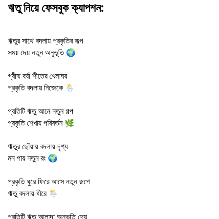
ঋতু নিয়ে ফেসবুক ক্যাপশন:
ঋতুর সাথে বদলায় প্রকৃতির রূপ
সময় দেয় নতুন অনুভূতি 🌍
গ্রীষ্ম বর্ষা শীতের খেলাঘর
প্রকৃতি বদলায় নিজেকে 🌦️
প্রতিটি ঋতু আনে নতুন গল্প
প্রকৃতি শেখায় পরিবর্তন 🌿
ঋতুর ছোঁয়ায় বদলায় দৃশ্য
মন পায় নতুন রং 🌍
প্রকৃতি ঘুরে ফিরে আসে নতুন রূপে
ঋতু বদলায় ধীরে 🌦️
প্রতিটি ঋতু আলাদা অনুভূতি দেয়