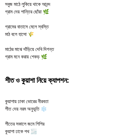
সবুজ মাঠে লুকিয়ে থাকে আনন্দ
গ্রাম দেয় শান্তির ছোঁয়া 🌿
গ্রামের বাতাসে মেলে স্বস্তি
মাঠ বলে হাসো 🌾
মাঠের মাঝে দাঁড়িয়ে দেখি দিগন্ত
গ্রাম মনে করায় শেকড় 🌿
শীত ও কুয়াশা নিয়ে ক্যাপশন:
কুয়াশায় ঢাকা ভোরের নীরবতা
শীত দেয় নরম অনুভূতি ❄️
শীতের সকালে জমে শিশির
কুয়াশা ঢাকে পথ 🌫️