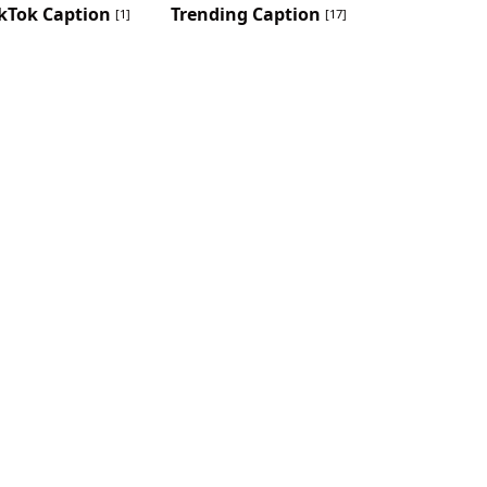
kTok Caption
Trending Caption
[1]
[17]