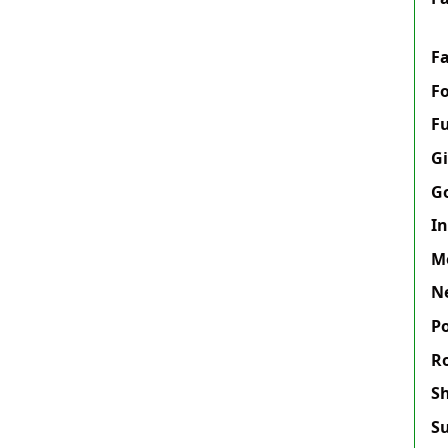
F
Fo
F
Gi
G
I
M
N
Po
R
S
S