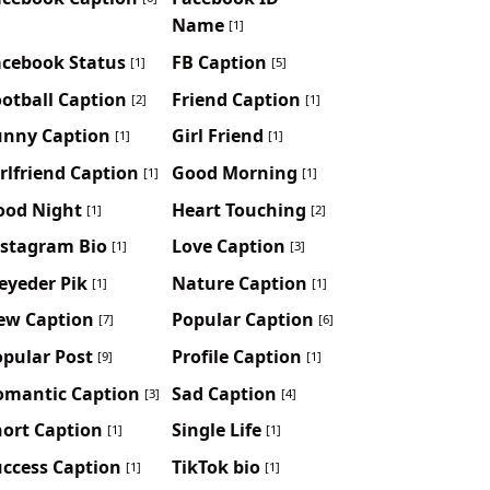
Name
[1]
acebook Status
FB Caption
[1]
[5]
otball Caption
Friend Caption
[2]
[1]
unny Caption
Girl Friend
[1]
[1]
rlfriend Caption
Good Morning
[1]
[1]
ood Night
Heart Touching
[1]
[2]
nstagram Bio
Love Caption
[1]
[3]
eyeder Pik
Nature Caption
[1]
[1]
ew Caption
Popular Caption
[7]
[6]
pular Post
Profile Caption
[9]
[1]
omantic Caption
Sad Caption
[3]
[4]
hort Caption
Single Life
[1]
[1]
uccess Caption
TikTok bio
[1]
[1]