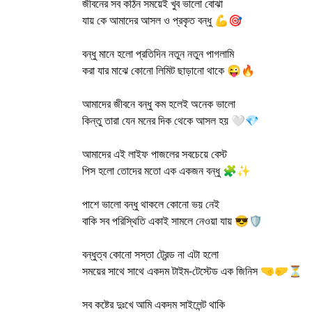
জীবনের সব কঠিন সময়েই খুব ভালো বোঝা
যায় কে আমাদের আসল ও প্রকৃত বন্ধু 💪🎯
বন্ধু মানে হলো প্রতিদিন নতুন নতুন পাগলামি
করা যার মাঝে কোনো লিমিট ছাড়ানো থাকে 😜🔥
আমাদের জীবনে বন্ধু কম হলেই অনেক ভালো
কিন্তু তারা যেন মনের দিক থেকে আসল হয় 🤍💎
আমাদের এই লাইফ পাজলের সবচেয়ে বেস্ট
পিস হলো তোদের মতো এক একজন বন্ধু 🧩✨
পাশে ভালো বন্ধু থাকলে কোনো ভয় নেই
বাকি সব পরিস্থিতি একাই সামলে নেওয়া যায় 😎🛡️
বন্ধুত্ব কোনো সস্তা ট্রেন্ড না এটা হলো
সময়ের সাথে সাথে একদম টাইম-টেস্টেড এক জিনিস 🤜🤛⏳
সব কষ্টের দুঃখে আমি একদম সাইলেন্ট থাকি