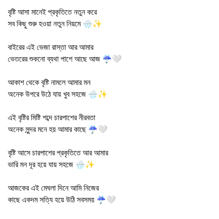
বৃষ্টি আসা মানেই প্রকৃতিতে নতুন করে
সব কিছু শুরু হওয়া নতুন নিয়মে 🌧️✨
বাইরের এই ভেজা রাস্তা আর আমার
ভেতরের শুকনো ব্যথা পাশে আছে আজ ☔🤍
আকাশ থেকে বৃষ্টি নামলে আমার মন
অনেক উপরে উঠে যায় খুব সহজে 🌧️✨
এই বৃষ্টির মিষ্টি শব্দে চারপাশের নীরবতা
অনেক সুন্দর মনে হয় আমার কাছে ☔🤍
বৃষ্টি আসে চারপাশের প্রকৃতিতে আর আমার
ভারি মন দূর হয়ে যায় সহজে 🌧️✨
আজকের এই মেঘলা দিনে আমি নিজের
কাছে একদম সত্যি হয়ে উঠি সবসময় ☔🤍