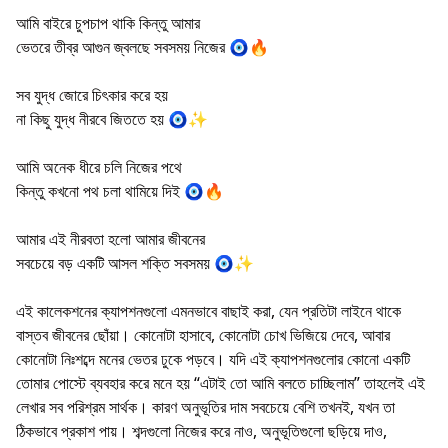
আমি বাইরে চুপচাপ থাকি কিন্তু আমার
ভেতরে তীব্র আগুন জ্বলছে সবসময় নিজের 🧿🔥
সব যুদ্ধ জোরে চিৎকার করে হয়
না কিছু যুদ্ধ নীরবে জিততে হয় 🧿✨
আমি অনেক ধীরে চলি নিজের পথে
কিন্তু কখনো পথ চলা থামিয়ে দিই 🧿🔥
আমার এই নীরবতা হলো আমার জীবনের
সবচেয়ে বড় একটি আসল শক্তি সবসময় 🧿✨
এই কালেকশনের ক্যাপশনগুলো এমনভাবে বাছাই করা, যেন প্রতিটা লাইনে থাকে
বাস্তব জীবনের ছোঁয়া। কোনোটা হাসাবে, কোনোটা চোখ ভিজিয়ে দেবে, আবার
কোনোটা নিঃশব্দে মনের ভেতর ঢুকে পড়বে। যদি এই ক্যাপশনগুলোর কোনো একটি
তোমার পোস্টে ব্যবহার করে মনে হয় “এটাই তো আমি বলতে চাচ্ছিলাম” তাহলেই এই
লেখার সব পরিশ্রম সার্থক। কারণ অনুভূতির দাম সবচেয়ে বেশি তখনই, যখন তা
ঠিকভাবে প্রকাশ পায়। শব্দগুলো নিজের করে নাও, অনুভূতিগুলো ছড়িয়ে দাও,