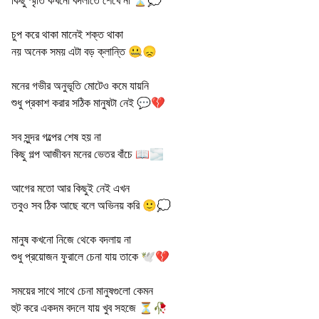
চুপ করে থাকা মানেই শক্ত থাকা
নয় অনেক সময় এটা বড় ক্লান্তি 🤐😞
মনের গভীর অনুভূতি মোটেও কমে যায়নি
শুধু প্রকাশ করার সঠিক মানুষটা নেই 💬💔
সব সুন্দর গল্পের শেষ হয় না
কিছু গল্প আজীবন মনের ভেতর বাঁচে 📖🌫️
আগের মতো আর কিছুই নেই এখন
তবুও সব ঠিক আছে বলে অভিনয় করি 🙂💭
মানুষ কখনো নিজে থেকে বদলায় না
শুধু প্রয়োজন ফুরালে চেনা যায় তাকে 🕊️💔
সময়ের সাথে সাথে চেনা মানুষগুলো কেমন
হুট করে একদম বদলে যায় খুব সহজে ⏳🥀